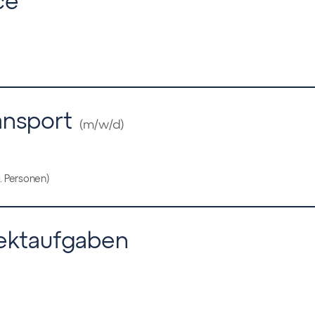
ransport
(m/w/d)
u. Personen)
jektaufgaben