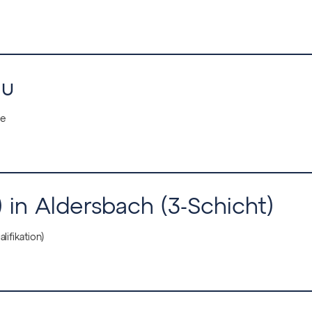
au
de
in Aldersbach (3-Schicht)
lifikation)