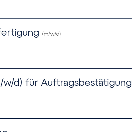
fertigung
(m/w/d)
m/w/d) für Auftragsbestätigun
ce