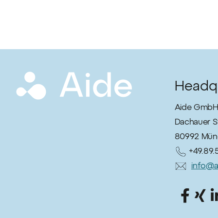
Headq
Aide GmbH 
Dachauer St
80992 Mün
+49.89.
info@a