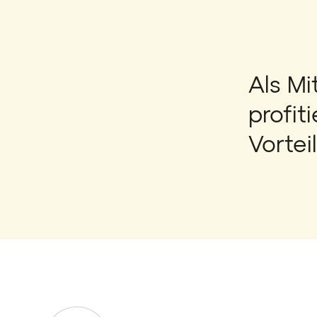
Als Mi
profit
Vortei